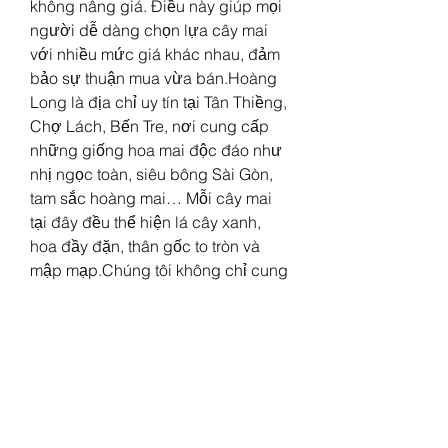
không nâng giá. Điều này giúp mọi 
người dễ dàng chọn lựa cây mai 
với nhiều mức giá khác nhau, đảm 
bảo sự thuận mua vừa bán.Hoàng 
Long là địa chỉ uy tín tại Tân Thiềng, 
Chợ Lách, Bến Tre, nơi cung cấp 
những giống hoa mai độc đáo như 
nhị ngọc toàn, siêu bông Sài Gòn, 
tam sắc hoàng mai… Mỗi cây mai 
tại đây đều thể hiện lá cây xanh, 
hoa đầy đặn, thân gốc to tròn và 
mập mạp.Chúng tôi không chỉ cung 
cấp những giống mai truyền thống 
mà còn chủ động cấy ghép các 
giống mới, đặc biệt hấp dẫn với 
những ai đam mê nghệ thuật cây 
cảnh.Ngoài ra, chính sách hỗ trợ 
vận chuyển và thanh toán linh hoạt 
nhất được áp dụng tại Hoàng Long. 