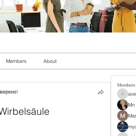
Members
About
Members
оверено!
ave
aventuri
Mn
Wirbelsäule 
Man
myc