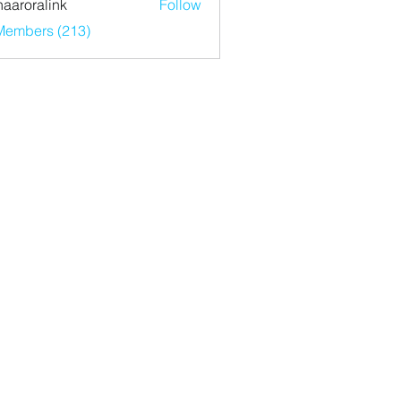
haaroralink
Follow
ralink
 Members (213)