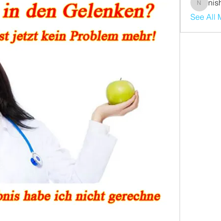
nis
nishaaro
See All