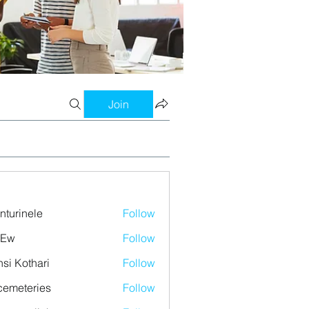
Join
nturinele
Follow
nele
 Ew
Follow
si Kothari
Follow
emeteries
Follow