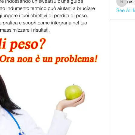
e indossando un sweatsuit: una guida 
nis
nishaaro
o indumento termico può aiutarti a bruciare 
See All
iungere i tuoi obiettivi di perdita di peso. 
a pratica e scopri come integrarla nel tuo 
ssimizzare i risultati.