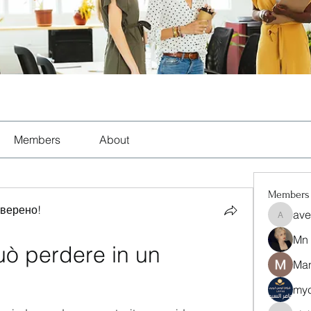
Members
About
Members
оверено!
ave
aventuri
Mn
ò perdere in un 
Man
myc