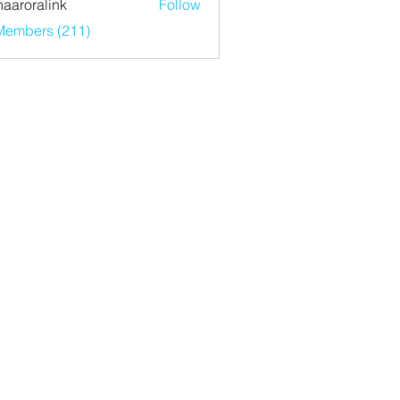
haaroralink
Follow
ralink
 Members (211)