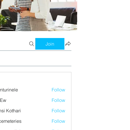
Join
nturinele
Follow
nele
 Ew
Follow
si Kothari
Follow
emeteries
Follow