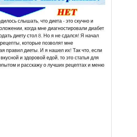
дилось слышать, что диета - это скучно и 
оложении, когда мне диагностировали диабет 
ать диету стол 8. Но я не сдался! Я начал 
рецепты, которые позволят мне 
я правил диеты. И я нашел их! Так что, если 
кусной и здоровой едой, то это статья для 
опытом и расскажу о лучших рецептах и меню 