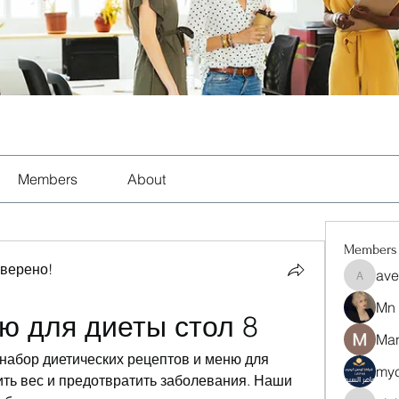
Members
About
Members
оверено!
ave
aventuri
Mn
ю для диеты стол 8
Man
набор диетических рецептов и меню для 
myc
ть вес и предотвратить заболевания. Наши 