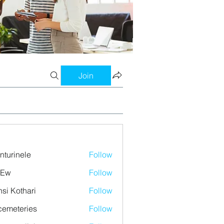
Join
nturinele
Follow
nele
 Ew
Follow
si Kothari
Follow
emeteries
Follow