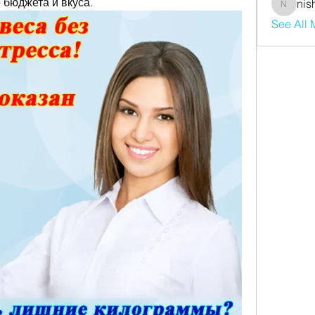
 бюджета и вкуса.
nis
nishaaro
See All