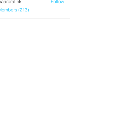
haaroralink
Follow
ralink
 Members (213)