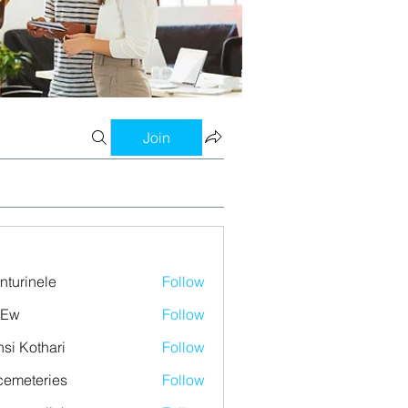
Join
nturinele
Follow
nele
 Ew
Follow
si Kothari
Follow
emeteries
Follow