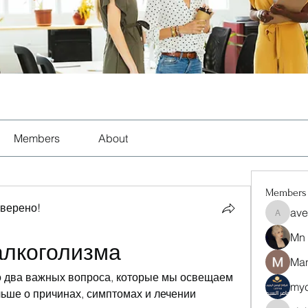
Members
About
Members
оверено!
ave
aventuri
Mn
алкоголизма
Man
то два важных вопроса, которые мы освещаем 
myc
льше о причинах, симптомах и лечении 