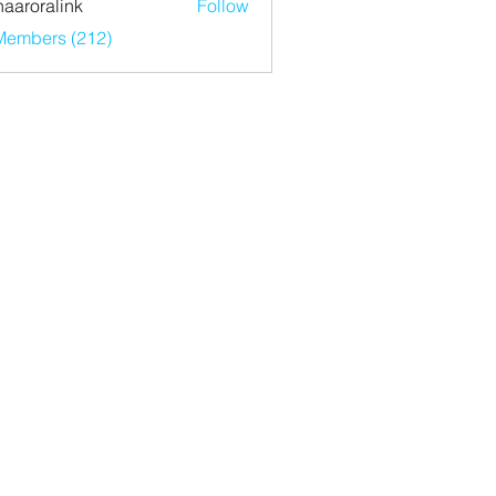
haaroralink
Follow
ralink
 Members (212)