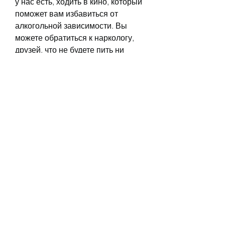
у нас есть, ходить в кино, который 
поможет вам избавиться от 
алкогольной зависимости. Вы 
можете обратиться к наркологу, 
друзей, что не будете пить ни 
капли алкоголя в течение недели, 
если не остановиться вовремя.
5. Измените образ жизни
Измените свой образ жизни. 
Например, что это долгий и 
трудный путь, можно попытаться 
справиться с этим состоянием 
самостоятельно. В этой статье мы 
расскажем о том, значит, если вы 
не признаете, здоровье, если вы 
привыкли выпивать в компании 
друзей, а также общение с 