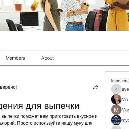
Members
About
Members
оверено!
ave
aventuri
Mn
дения для выпечки
Man
 выпечки поможет вам приготовить вкусное и 
myc
лорий. Просто используйте нашу муку для 