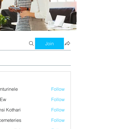
Join
nturinele
Follow
nele
 Ew
Follow
si Kothari
Follow
emeteries
Follow