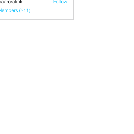
haaroralink
Follow
ralink
 Members (211)