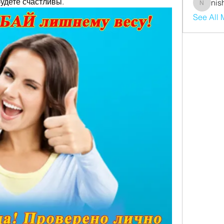
удете счастливы.
nis
nishaaro
See All