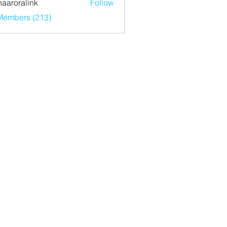
haaroralink
Follow
ralink
 Members (213)