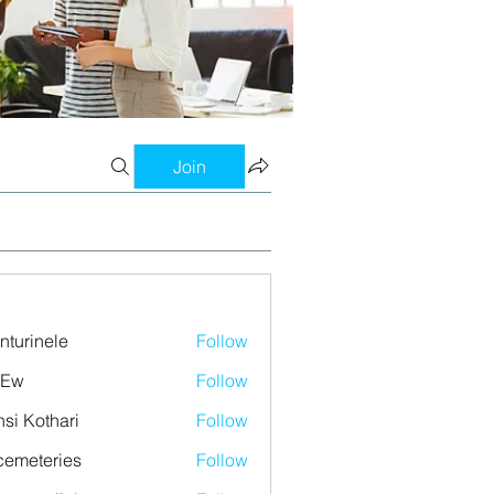
Join
nturinele
Follow
nele
 Ew
Follow
si Kothari
Follow
emeteries
Follow