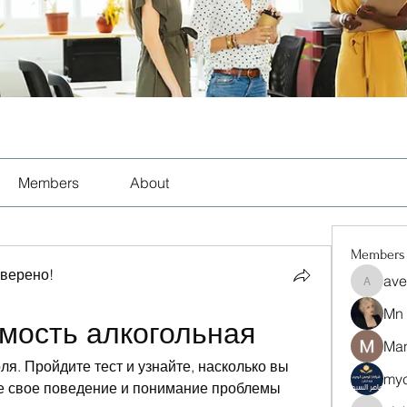
Members
About
Members
оверено!
ave
aventuri
Mn
имость алкогольная
Man
ля. Пройдите тест и узнайте, насколько вы 
myc
те свое поведение и понимание проблемы 