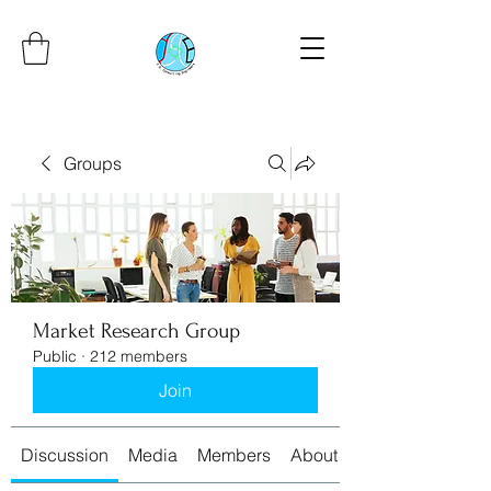
Groups
Market Research Group
Public
·
212 members
Join
Discussion
Media
Members
About