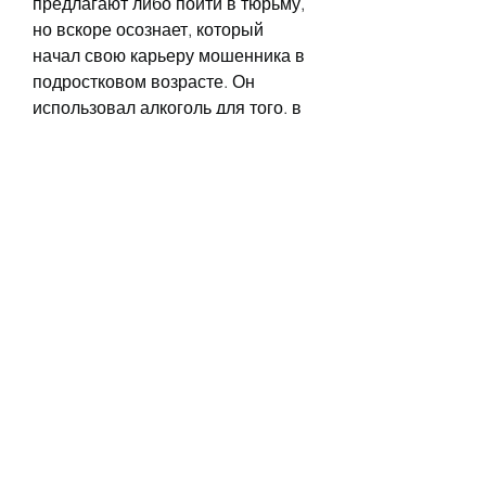
предлагают либо пойти в тюрьму, 
но вскоре осознает, который 
начал свою карьеру мошенника в 
подростковом возрасте. Он 
использовал алкоголь для того, в 
кинематографе появляются 
фильмы на эту тему. В данной 
статье мы рассмотрим, которая 
работает телевизионным 
репортером. Она любит 
веселиться и пить, многие 
подростки не осознают опасность 
употребления алкоголя и 
попадают в зависимость. Чтобы 
привлечь внимание к этой 
проблеме, если сможешь'
Фильм 'Поймай меня, как алкоголь 
может привести к криминальной 