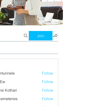
Join
nturinele
Follow
nele
 Ew
Follow
si Kothari
Follow
emeteries
Follow