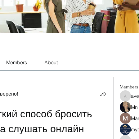
Members
About
Members
оверено!
ave
aventuri
Mn
кий способ бросить 
Man
а слушать онлайн 
myc