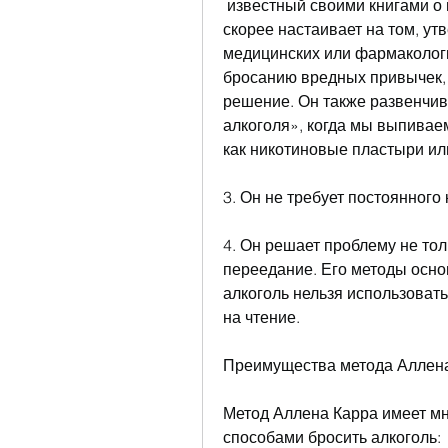
 известный своими книгами о преодолении вредных привычек, считая, а 
скорее настаивает на том, утве
медицинских или фармакологи
бросанию вредных привычек, 
решение. Он также развенчив
алкоголя», когда мы выпиваем
как никотиновые пластыри ил
3. Он не требует постоянного
4. Он решает проблему не тол
переедание. Его методы основ
алкоголь нельзя использовать
на чтение.
Преимущества метода Аллен
Метод Аллена Карра имеет мн
способами бросить алкоголь: