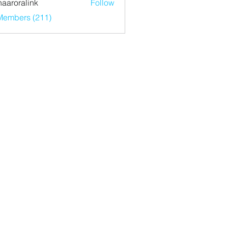
haaroralink
Follow
ralink
 Members (211)