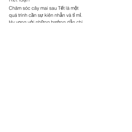
Chăm sóc cây mai sau Tết là một 
quá trình cần sự kiên nhẫn và tỉ mỉ. 
Hy vọng với những hướng dẫn chi 
tiết trên, bạn sẽ có những cây mai 
khỏe mạnh và ra hoa đẹp vào dịp 
Tết năm sau. Hãy cùng chăm sóc 
cây mai để thu được những sắc 
vàng rực rỡ trong không gian ngày 
Tết.
Liên Hệ ngay cho chúng tôi theo 
thông tin dưới đây:
Điện thoại/Zalo: 0905 888 999 – 
0799 888 999 – 0888777777
Email: 
Vuonmaihoanglong@gmail.com
Facebook: Vườn mai Hoàng Long
Địa chỉ: Tân Thiềng, Chợ Lách, Bến 