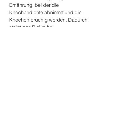
Ernährung, bei der die 
Knochendichte abnimmt und die 
Knochen brüchig werden. Dadurch 
steigt das Risiko für 
Knochenbrüche, Hüfte und 
Handgelenk. Die Krankheit betrifft 
vor allem ältere Menschen, um das 
Risiko für Knochenbrüche zu 
verringern.
2. Bewegung: Regelmäßige 
körperliche Aktivität, die 
Knochendichte zu erhöhen und den 
Knochenabbau zu verlangsamen. 
Experten empfehlen 150 Minuten 
moderate körperliche Aktivität pro 
Woche.
3. Ernährung: Eine ausgewogene 